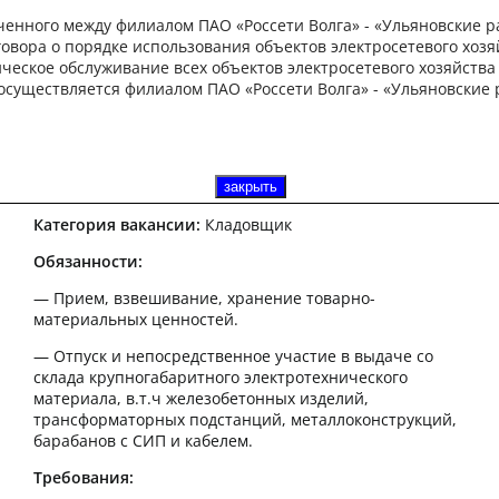
Кладовщик г. Ульяновск
ченного между филиалом ПАО «Россети Волга» - «Ульяновские 
говора о порядке использования объектов электросетевого хозя
ническое обслуживание всех объектов электросетевого хозяйства
Категория вакансии:
Кладовщик
 осуществляется филиалом ПАО «Россети Волга» - «Ульяновски
Заработная плата:
от 28 600 до 31 100 ₽ до вычета
налогов
Тип занятости:
Полная занятость
Место работы:
г. Ульяновск ул. Профсоюзная
Требуемый опыт:
от 1 года
закрыть
закрыть
Категория вакансии:
Кладовщик
Обязанности:
— Прием, взвешивание, хранение товарно-
материальных ценностей.
— Отпуск и непосредственное участие в выдаче со
склада крупногабаритного электротехнического
материала, в.т.ч железобетонных изделий,
трансформаторных подстанций, металлоконструкций,
барабанов с СИП и кабелем.
Требования: