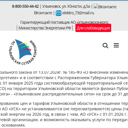
Skip
8-800-550-44-42
| Ульяновск, ул. Юности, д.5а |
to
ВКонтакте
|
elektro_73@mail.ru
content
Гарантирующий поставщик АО «Ульяновскэнерго
Министерство Энергетики РФ
Для слабовидящих
товерения, выданные персоналу АО «УСК» считать недействующим
ального закона от 13.07.2024г. № 185-ФЗ «О внесении измене
илу.
ергетике» и в соответствии с Распоряжением Губернатора Ульян
Кладовщик г. Ульяновск
р с 01 января 2025 года системообразующей территориальной с
пом АО «Ульяновская сетевая компания» с 01.01.2026г. считать
СТСО) на территории Ульяновской области является филиал Пуб
тации.
олга» - «Ульяновские распределительные сети» на срок до 31 де
лированию цен и тарифов Ульяновской области в отношении те
 АО «УСК» не устанавливаются (не пересматриваются) цены (та
ой энергии на 2026 год, в связи с чем, АО «УСК» с 01.01.2026 г.
евой организации, и возможность оказывать услуги по переда
 основаниях.