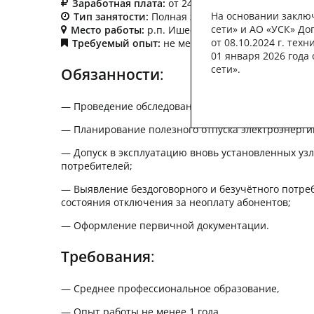
Заработная плата:
от 24 500 - 28 600 руб.
На основании заклю
Тип занятости:
Полная занятость
сети» и АО «УСК» До
Место работы:
р.п. Ишеевка
от 08.10.2024 г. тех
Требуемый опыт:
не менее 1 года
01 января 2026 года
сети».
Обязанности
:
— Проведение обследования узлов учета электроэ
— Планирование полезного отпуска электроэнерги
— Допуск в эксплуатацию вновь установленных узл
потребителей;
— Выявление бездоговорного и безучётного потре
состояния отключения за неоплату абонентов;
— Оформление первичной документации.
Требования
:
— Среднее профессиональное образование,
— Опыт работы не менее 1 года,