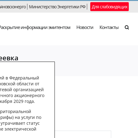
яновскэнерго
Министерство Энергетики РФ
Для слабовидящих
Раскрытие информации эмитентом
Новости
Контакты
еевка
и, т.к. они утратили
ний в Федеральный
овской области от
етевой организацией
 непригодной к
личного акционерного
кабря 2029 года.
рриториальной
рифы) на услуги по
 утрачивает статус
че электрической