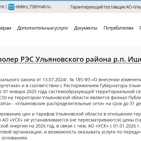
те
|
elektro_73@mail.ru
Гарантирующий поставщик АО «Уль
нёрам
Дополнительные услуги
Документы
Потребителям
ролер РЭС Ульяновского района р.п. Иш
Главная
/
Контролер РЭС Ульяновского района р.п. Ишеевка
товерения, выданные персоналу АО «УСК» считать недействующим
ального закона от 13.07.2024г. № 185-ФЗ «О внесении измене
илу.
ергетике» и в соответствии с Распоряжением Губернатора Ульян
р с 01 января 2025 года системообразующей территориальной с
пом АО «Ульяновская сетевая компания» с 01.01.2026г. считать
СТСО) на территории Ульяновской области является филиал Пуб
тации.
олга» - «Ульяновские распределительные сети» на срок до 31 де
лированию цен и тарифов Ульяновской области в отношении те
ого района р.п. Ишеевка
 АО «УСК» не устанавливаются (не пересматриваются) цены (та
ой энергии на 2026 год, в связи с чем, АО «УСК» с 01.01.2026 г.
евой организации, и возможность оказывать услуги по переда
 основаниях.