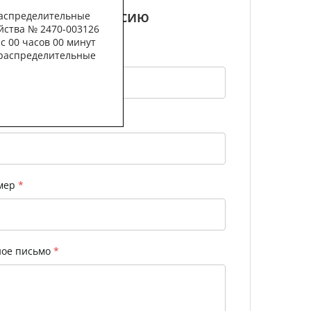
ься на эту вакансию
распределительные
йства № 2470-003126
 с 00 часов 00 минут
е распределительные
чта
*
мер
*
ное письмо
*