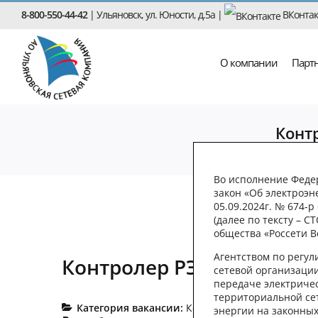
Skip
8-800-550-44-42
| Ульяновск, ул. Юности, д.5а |
ВКонтак
to
content
О компании
Парт
Конт
С 01.01.2026г. удос
Во исполнение Федер
свою юридическую с
закон «Об электроэн
05.09.2024г. № 674-
Спецодежду с логоти
(далее по тексту – 
дальнейшей эксплуа
общества «Россети В
Агентством по регу
Контролер РЭС Ульяновск
сетевой организации
передаче электрическ
территориальной сет
Категория вакансии:
Контролер
энергии на законных