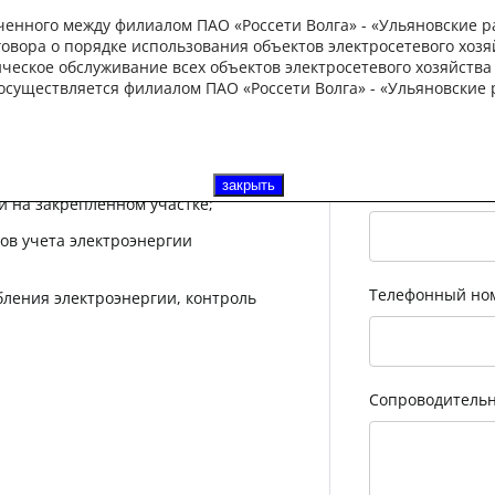
Откликнут
ченного между филиалом ПАО «Россети Волга» - «Ульяновские 
говора о порядке использования объектов электросетевого хозя
ническое обслуживание всех объектов электросетевого хозяйства
Ваше имя
*
 осуществляется филиалом ПАО «Россети Волга» - «Ульяновски
нергии потребителей;
закрыть
закрыть
Электронная по
и на закрепленном участке;
ов учета электроэнергии
Телефонный но
бления электроэнергии, контроль
Сопроводитель