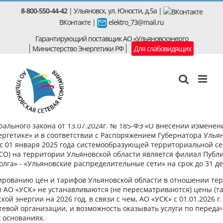
Skip
8-800-550-44-42
| Ульяновск, ул. Юности, д.5а |
to
ВКонтакте
|
elektro_73@mail.ru
content
Гарантирующий поставщик АО «Ульяновскэнерго
Министерство Энергетики РФ
Для слабовидящих
товерения, выданные персоналу АО «УСК» считать недействующим
ального закона от 13.07.2024г. № 185-ФЗ «О внесении измене
Начальник РЭС Чердаклинского
илу.
ергетике» и в соответствии с Распоряжением Губернатора Ульян
р с 01 января 2025 года системообразующей территориальной с
района
пом АО «Ульяновская сетевая компания» с 01.01.2026г. считать
СТСО) на территории Ульяновской области является филиал Пуб
тации.
олга» - «Ульяновские распределительные сети» на срок до 31 де
лированию цен и тарифов Ульяновской области в отношении те
 АО «УСК» не устанавливаются (не пересматриваются) цены (та
ой энергии на 2026 год, в связи с чем, АО «УСК» с 01.01.2026 г.
евой организации, и возможность оказывать услуги по переда
 основаниях.