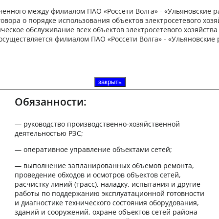
Начальник РЭС
ченного между филиалом ПАО «Россети Волга» - «Ульяновские 
Чердаклинского района
говора о порядке использования объектов электросетевого хозя
ническое обслуживание всех объектов электросетевого хозяйства
 осуществляется филиалом ПАО «Россети Волга» - «Ульяновски
Категория вакансии:
Начальник
Заработная плата:
от 57 000 - 66 000 руб.
Тип занятости:
Полная занятость
Место работы:
РЭС Чердаклинского района
закрыть
закрыть
Обязанности:
— руководство производственно-хозяйственной
деятельностью РЭС;
— оперативное управление объектами сетей;
— выполнение запланированных объемов ремонта,
проведение обходов и осмотров объектов сетей,
расчистку линий (трасс), наладку, испытания и другие
работы по поддержанию эксплуатационной готовности
и диагностике технического состояния оборудования,
зданий и сооружений, охране объектов сетей района