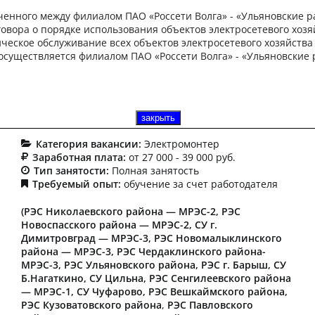
Электромонтер по
ченного между филиалом ПАО «Россети Волга» - «Ульяновские 
говора о порядке использования объектов электросетевого хозя
эксплуатации
ническое обслуживание всех объектов электросетевого хозяйства
 осуществляется филиалом ПАО «Россети Волга» - «Ульяновски
распределительных сетей
3, 4, 5 разрядов
закрыть
закрыть
Категория вакансии:
Электромонтер
Заработная плата:
от 27 000 - 39 000 руб.
Тип занятости:
Полная занятость
Требуемый опыт:
обучение за счет работодателя
(РЭС Николаевского района — МРЭС-2,
РЭС
Новоспасского района — МРЭС-2,
СУ г.
Димитровград — МРЭС-3,
РЭС Новомалыклинского
района — МРЭС-3,
РЭС Чердаклинского района-
МРЭС-3,
РЭС Ульяновского района,
РЭС г. Барыш,
СУ
Б.Нагаткино,
СУ Цильна,
РЭС Сенгилеевского района
— МРЭС-1,
СУ Чуфарово, РЭС Вешкаймского района,
РЭС Кузоватовского района
,
РЭС Павловского