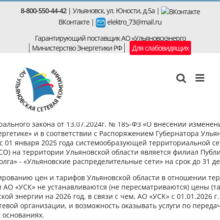
Skip
8-800-550-44-42
| Ульяновск, ул. Юности, д.5а |
to
ВКонтакте
|
elektro_73@mail.ru
content
Гарантирующий поставщик АО «Ульяновскэнерго
Министерство Энергетики РФ
Для слабовидящих
товерения, выданные персоналу АО «УСК» считать недействующим
ального закона от 13.07.2024г. № 185-ФЗ «О внесении измене
Электромонтер по эксплуатации
илу.
ергетике» и в соответствии с Распоряжением Губернатора Ульян
р с 01 января 2025 года системообразующей территориальной с
распределительных сетей 3, 4, 5
пом АО «Ульяновская сетевая компания» с 01.01.2026г. считать
СТСО) на территории Ульяновской области является филиал Пуб
тации.
разрядов
олга» - «Ульяновские распределительные сети» на срок до 31 де
лированию цен и тарифов Ульяновской области в отношении те
 АО «УСК» не устанавливаются (не пересматриваются) цены (та
ой энергии на 2026 год, в связи с чем, АО «УСК» с 01.01.2026 г.
евой организации, и возможность оказывать услуги по переда
 основаниях.